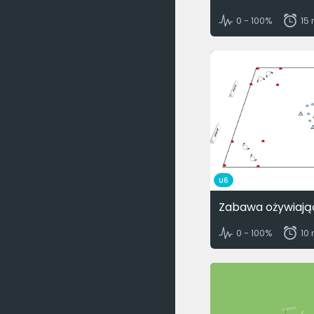
0 - 100%
15
U6
Zabawa ożywiają
0 - 100%
10