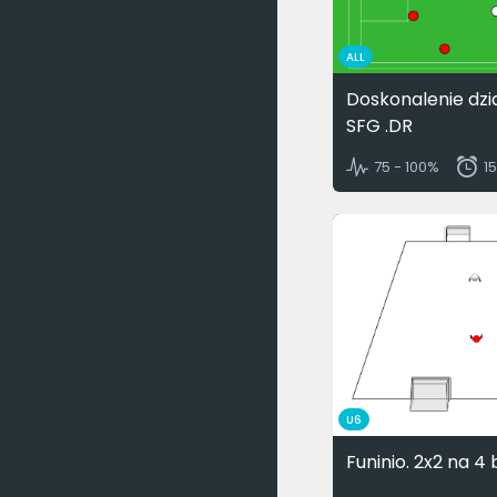
ALL
Doskonalenie dzi
SFG .DR
75 - 100%
1
U6
Funinio. 2x2 na 4