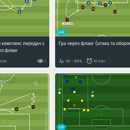
U14
 комплекс передач з
Гра через фланг (атака та оборо
ез фланг
 min
1
60 - 80%
10 min
U10