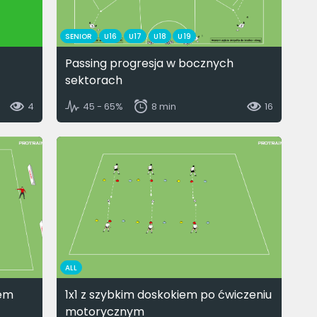
SENIOR
U16
U17
U18
U19
Passing progresja w bocznych
sektorach
4
45 - 65%
8 min
16
ALL
tem
1x1 z szybkim doskokiem po ćwiczeniu
motorycznym