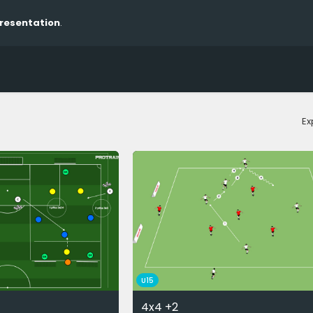
presentation
.
Ex
U15
1
4x4 +2