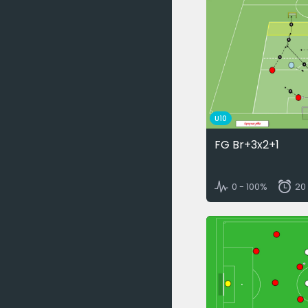
U10
FG Br+3x2+1
0 - 100%
20