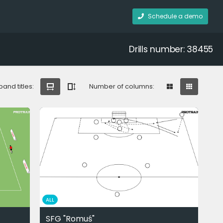
Schedule a demo
Drills number: 38455
pand titles:
Number of columns:
ALL
SFG "Romuś"