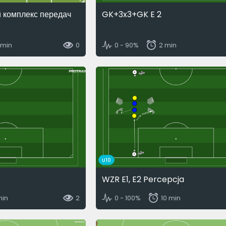
й комплекс передач
GK+3x3+GK E 2
 min
0
0 - 90%
2 min
U10
WZR E1, E2 Percepcja
min
2
0 - 100%
10 min