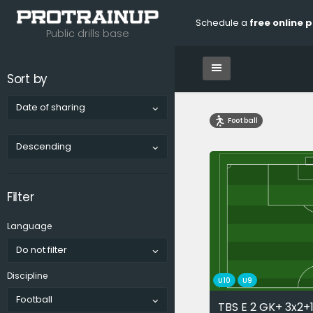
Schedule a
free online 
Public drills base
Sort by
Date of sharing
Football
Descending
Filter
Language
Do not filter
Discipline
U10
U9
Football
TBS E 2 GK+ 3x2+