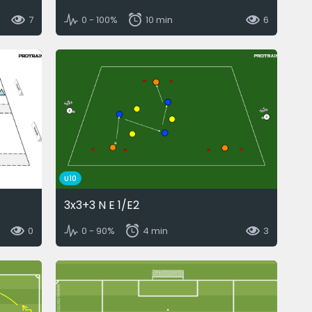
7
0 - 100%
10 min
6
U10
3x3+3 N E 1/E2
0
0 - 90%
4 min
3