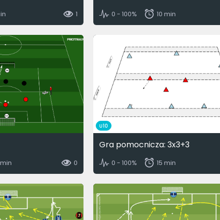
in
1
0 - 100%
10 min
U10
Gra pomocnicza: 3x3+3
 min
0
0 - 100%
15 min