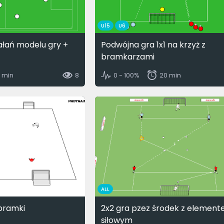
U15
U6
ałań modelu gry +
Podwójna gra 1x1 na krzyż z
bramkarzami
5 min
8
0 - 100%
20 min
ALL
 bramki
2x2 gra pzez środek z elemen
siłowym