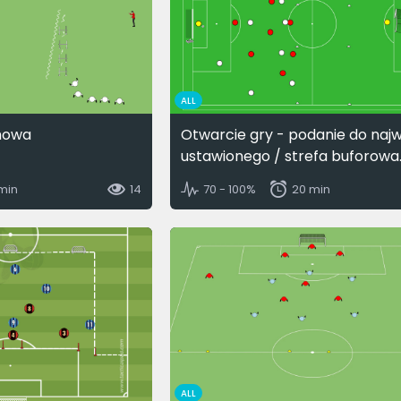
ALL
howa
Otwarcie gry - podanie do najw
ustawionego / strefa buforowa
 min
14
70 - 100%
20 min
ALL