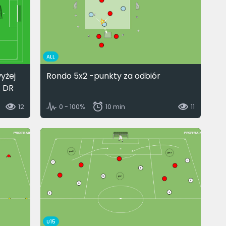
ALL
yżej
Rondo 5x2 -punkty za odbiór
. DR
12
0 - 100%
10 min
11
U15