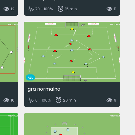
12
70 - 100%
15 min
11
ALL
gra normalna
10
0 - 100%
20 min
9