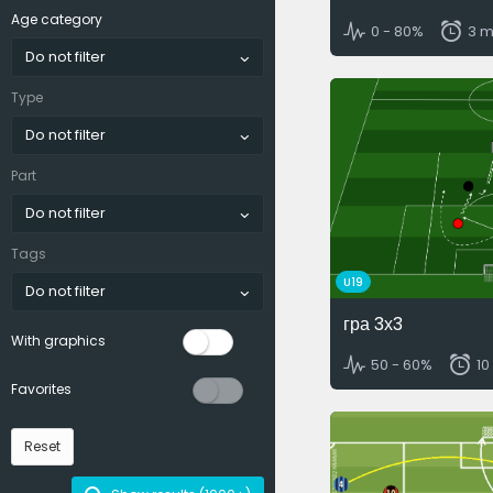
Age category
0 - 80%
3 m
Do not filter
Type
Do not filter
Part
Do not filter
Tags
U19
Do not filter
гра 3х3
With graphics
50 - 60%
10
Favorites
Reset