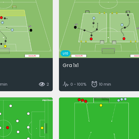
U10
Gra 1x1
 min
2
0 - 100%
10 min