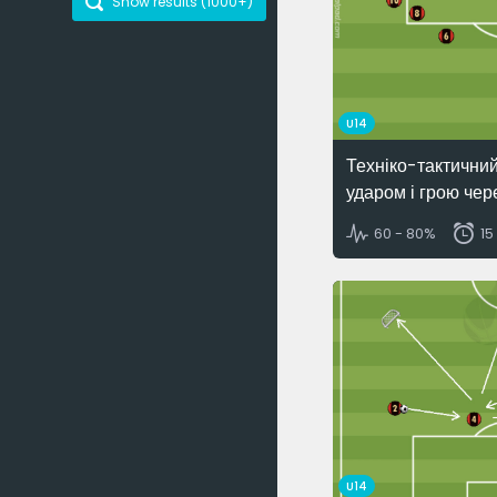
Show results (
1000+
)
U14
Техніко-тактичний
ударом і грою чер
60 - 80%
15
U14