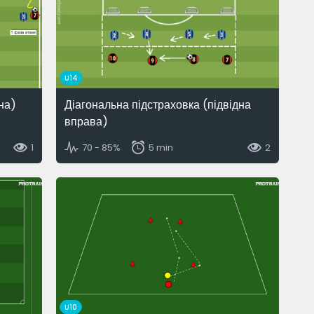
U14
на)
Діагональна підстраховка (підвідна
вправа)
1
70 - 85%
5 min
2
U10