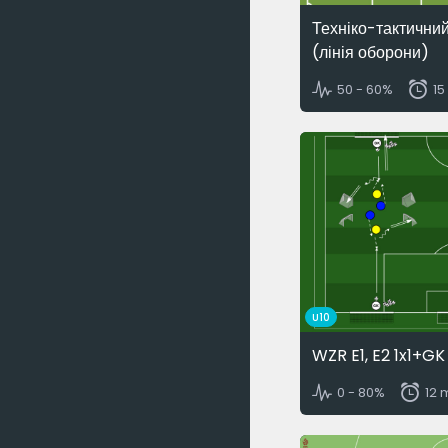
Техніко-тактични
(лінія оборони)
50 - 60%
15
U10
WZR E1, E2 1x1+GK
0 - 80%
12 