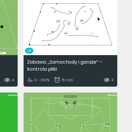
U6
Zabawa: „Samochody i garaże” –
kontrola piłki
4
0 - 100%
15 min
4