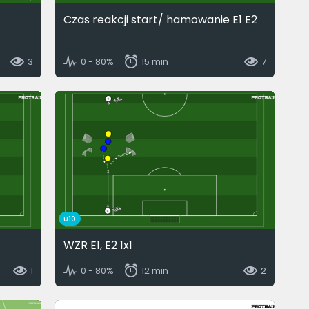
Czas reakcji start/ hamowanie E1 E2
3
0 - 80%
15 min
7
U10
WZR E1, E2 1x1
1
0 - 80%
12 min
2