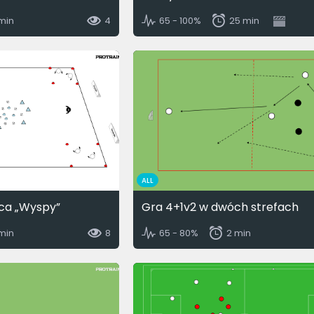
 min
4
65 - 100%
25 min
ALL
ca „Wyspy”
Gra 4+1v2 w dwóch strefach
 min
8
65 - 80%
2 min