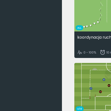
ALL
koordynacja ruc
0 - 100%
10
U14