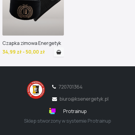
Czapka zimowa Energetyk
34,99 zł - 50,00 zł
720701364
biuro@ksenergetyk.pl
Protrainup
Sklep stworzony w systemie Protrainup