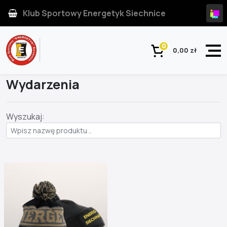
Klub Sportowy Energetyk Siechnice
0
0,00 zł
Strona główna
Kategoria
Wydarzenia
Wyszukaj: