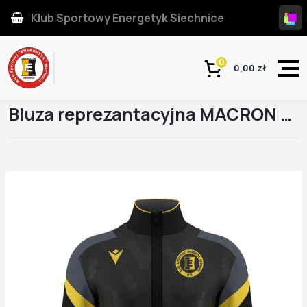
Klub Sportowy Energetyk Siechnice
0
0,00 zł
Strona główna
Produkt
Bluza reprezantacyjna MACRON Energetyk Siechnice