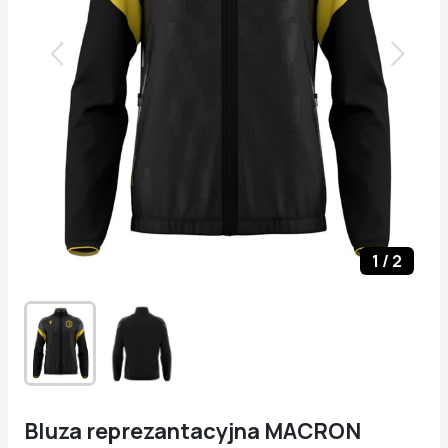
1
/
2
Bluza reprezantacyjna MACRON