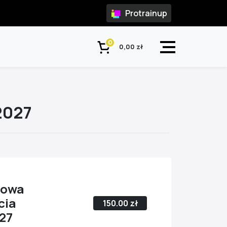
Protrainup
0
0,00 zł
2027
zowa
cia
150.00 zł
27