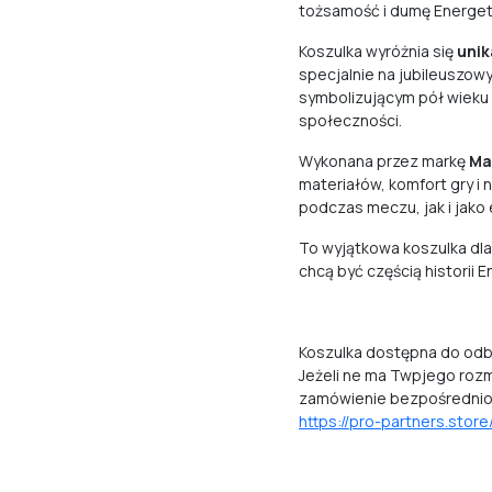
tożsamość i dumę Energet
Koszulka wyróżnia się
uni
specjalnie na jubileuszow
symbolizującym pół wieku 
społeczności.
Wykonana przez markę
Ma
materiałów, komfort gry i
podczas meczu, jak i jako 
To wyjątkowa koszulka dla
chcą być częścią historii 
Koszulka dostępna do odb
Jeżeli ne ma Twpjego rozm
zamówienie bezpośrednio 
https://pro-partners.stor