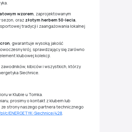
yka.
katowym wzorem
, zaprojektowanym
y sezon, oraz
złotym herbem 50-lecia
,
sportowej tradycji i zaangażowania lokalnej
cron
, gwarantuje wysoką jakość
 nowoczesny krój, sprawdzający się zarówno
element klubowej kolekcji.
 zawodników, kibiców i wszystkich, którzy
Energetyka Siechnice.
ioru w Klubie u Tomka.
iaru, prosimy o kontakt z klubem lub
ze strony naszego partnera technicznego
e/pl/c/ENERGETYK-Siechnice/428
.