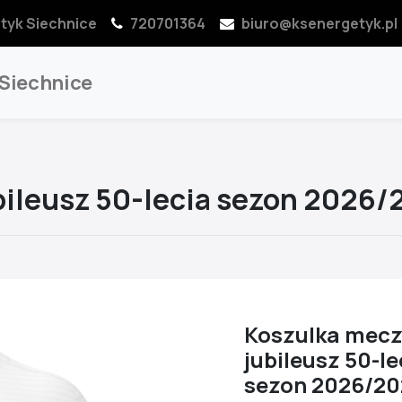
tyk Siechnice
720701364
biuro@ksenergetyk.pl
 Siechnice
ileusz 50-lecia sezon 2026/
Koszulka mec
jubileusz 50-le
sezon 2026/20