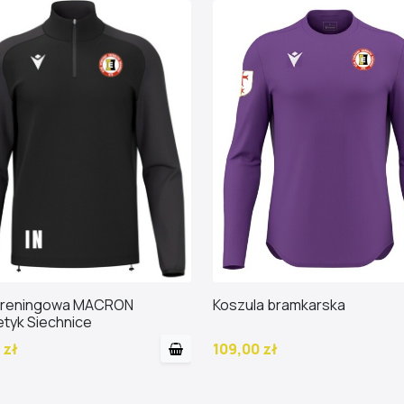
 treningowa MACRON
Koszula bramkarska
tyk Siechnice
 zł
109,00 zł