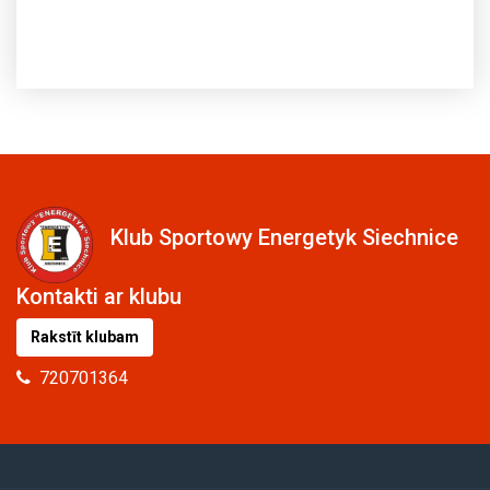
Klub Sportowy Energetyk Siechnice
Kontakti ar klubu
Rakstīt klubam
720701364