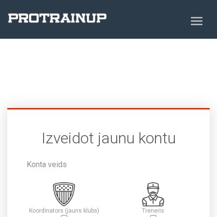
Izveidot jaunu kontu
Konta veids
Koordinators (jauns klubs)
Treneris