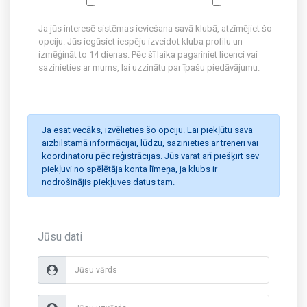
Ja jūs interesē sistēmas ieviešana savā klubā, atzīmējiet šo
opciju. Jūs iegūsiet iespēju izveidot kluba profilu un
izmēģināt to 14 dienas. Pēc šī laika pagariniet licenci vai
sazinieties ar mums, lai uzzinātu par īpašu piedāvājumu.
Ja esat vecāks, izvēlieties šo opciju. Lai piekļūtu sava
aizbilstamā informācijai, lūdzu, sazinieties ar treneri vai
koordinatoru pēc reģistrācijas. Jūs varat arī piešķirt sev
piekļuvi no spēlētāja konta līmeņa, ja klubs ir
nodrošinājis piekļuves datus tam.
Jūsu dati