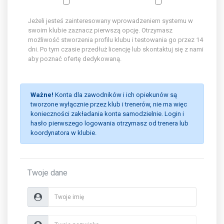
Jeżeli jesteś zainteresowany wprowadzeniem systemu w
swoim klubie zaznacz pierwszą opcję. Otrzymasz
możliwość stworzenia profilu klubu i testowania go przez 14
dni. Po tym czasie przedłuż licencję lub skontaktuj się z nami
aby poznać ofertę dedykowaną.
Ważne!
Konta dla zawodników i ich opiekunów są
tworzone wyłącznie przez klub i trenerów, nie ma więc
konieczności zakładania konta samodzielnie. Login i
hasło pierwszego logowania otrzymasz od trenera lub
koordynatora w klubie.
Twoje dane