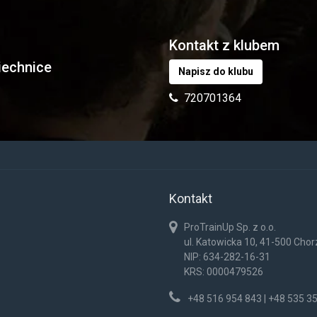
Kontakt z klubem
iechnice
Napisz do klubu
720701364
Kontakt
ProTrainUp Sp. z o.o.
ul. Katowicka 10, 41-500 Cho
NIP: 634-282-16-31
KRS: 0000479526
+48 516 954 843 | +48 535 3