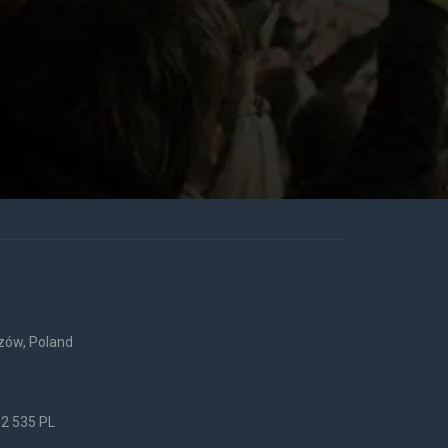
rzów, Poland
52 535 PL