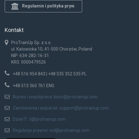
Regulamin i polityka pryw.
Kontakt
ProTrainUp Sp. z o.o.
ul. Katowicka 10, 41-500 Chorzów, Poland
NIP: 634-282-16-31
KRS: 0000479526
+48 516 954 843 | +48 535 352 535 PL
+48 513 360 761 ENG
Biznes i współpraca:
biuro@protrainup.com
Zamówienia i wsparcie:
support@protrainup.com
Dział IT:
it@protrainup.com
Regulacje prawne:
iod@protrainup.com